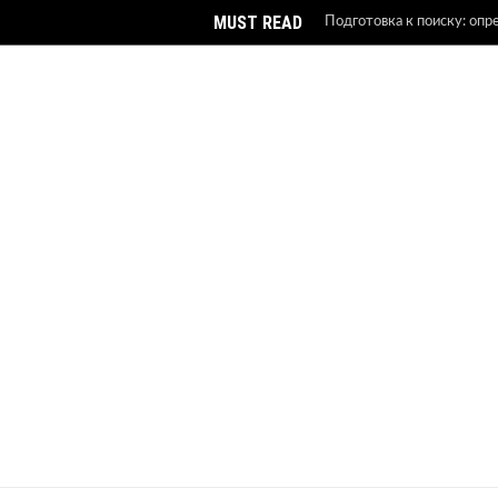
MUST READ
Подготовка к поиску: опр
надежной платформы