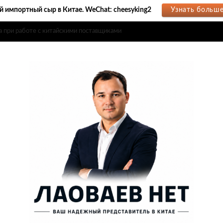
 импортный сыр в Китае. WeChat: cheesyking2
Узнать больш
ства с фабриками в Китае